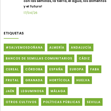
con las semillas, la tierra, el agua, los alimentos
y el futuro!
17/04/26
ETIQUETAS
#SALVEMOSDOÑANA
ALMERÍA
ANDALUCÍA
BANCOS DE SEMILLAS COMUNITARIOS
CÁDIZ
CEREAL
CÓRDOBA
ESPAÑA
EUROPA
FABA
FRUTAL
GRANADA
HORTÍCOLA
HUELVA
JAÉN
LEGUMINOSA
MÁLAGA
OTROS CULTIVOS
POLÍTICAS PÚBLICAS
SEVILLA