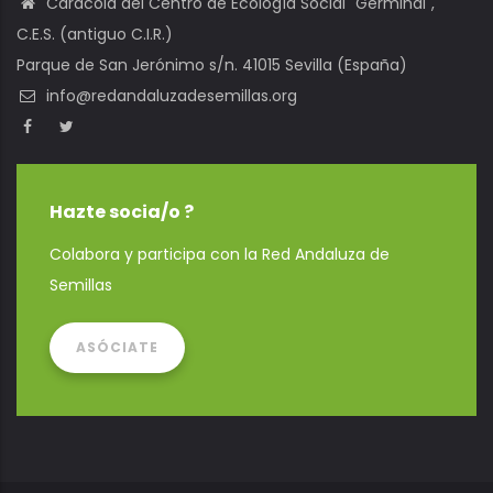
Caracola del Centro de Ecología Social "Germinal",
C.E.S. (antiguo C.I.R.)
Parque de San Jerónimo s/n. 41015 Sevilla (España)
info@redandaluzadesemillas.org
Hazte socia/o ?
Colabora y participa con la Red Andaluza de
Semillas
ASÓCIATE