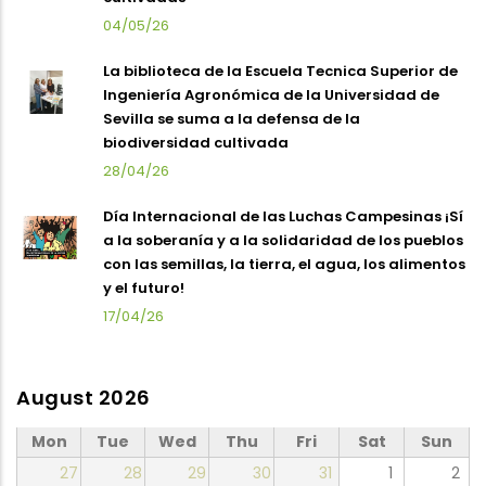
04/05/26
La biblioteca de la Escuela Tecnica Superior de
Ingeniería Agronómica de la Universidad de
Sevilla se suma a la defensa de la
biodiversidad cultivada
28/04/26
Día Internacional de las Luchas Campesinas ¡Sí
a la soberanía y a la solidaridad de los pueblos
con las semillas, la tierra, el agua, los alimentos
y el futuro!
17/04/26
August 2026
Mon
Tue
Wed
Thu
Fri
Sat
Sun
27
28
29
30
31
1
2