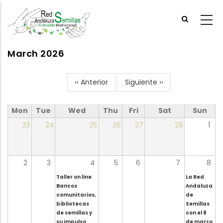
Skip
to
main
content
March 2026
‹‹
Anterior
Siguiente
››
Pagination
Mon
Tue
Wed
Thu
Fri
Sat
Sun
23
24
25
26
27
28
1
2
3
4
5
6
7
8
Taller on line
La Red
Bancos
Andaluza
comunitarios,
de
bibliotecas
Semillas
de semillas y
con el 8
su impulso
de marzo