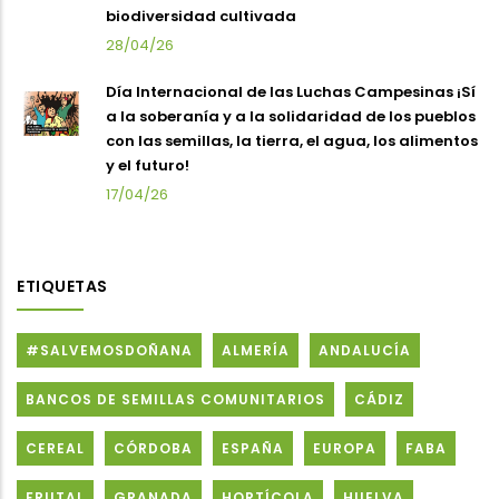
biodiversidad cultivada
28/04/26
Día Internacional de las Luchas Campesinas ¡Sí
a la soberanía y a la solidaridad de los pueblos
con las semillas, la tierra, el agua, los alimentos
y el futuro!
17/04/26
ETIQUETAS
#SALVEMOSDOÑANA
ALMERÍA
ANDALUCÍA
BANCOS DE SEMILLAS COMUNITARIOS
CÁDIZ
CEREAL
CÓRDOBA
ESPAÑA
EUROPA
FABA
FRUTAL
GRANADA
HORTÍCOLA
HUELVA