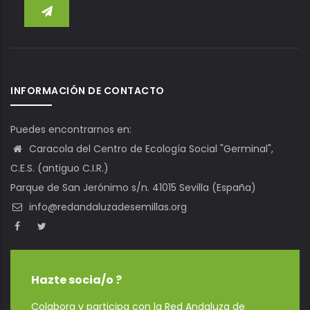
INFORMACIÓN DE CONTACTO
Puedes encontrarnos en:
Caracola del Centro de Ecología Social "Germinal",
C.E.S. (antiguo C.I.R.)
Parque de San Jerónimo s/n. 41015 Sevilla (España)
info@redandaluzadesemillas.org
Hazte socia/o ?
Colabora y participa con la Red Andaluza de