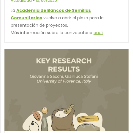
Actualidad
-
10/06/2020
La
Academia de Bancos de Semillas
Comunitarios
vuelve a abrir el plazo para la
presentación de proyectos.
Más información sobre la convocatoria
aquí
.