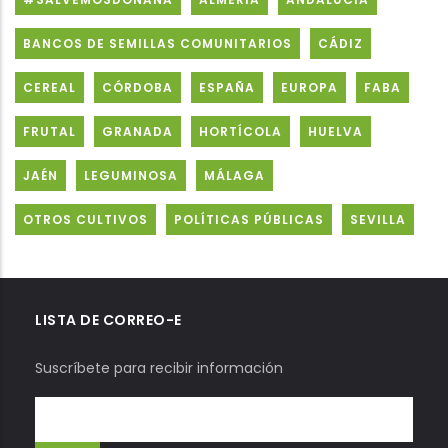
BANCOS DE SEMILLAS COMUNITARIOS
CÁDIZ
CEREAL
CÓRDOBA
ESPAÑA
EUROPA
FABA
FRUTAL
GRANADA
HORTÍCOLA
HUELVA
JAÉN
LEGUMINOSA
MÁLAGA
OTROS CULTIVOS
POLÍTICAS PÚBLICAS
SEVILLA
LISTA DE CORREO-E
Suscríbete para recibir información