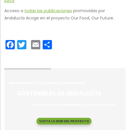
justa
.
Acceso a
todas las publicaciones
promovidas por
Andalucía Acoge en el proyecto Our Food, Our Future.
Facebook
Twitter
Email
Share
PROMOVIENDO LOS SISTEMAS ALIMENTARIOS
SOSTENIBLES DE ANDALUCÍA
A TRAVÉS DE LAS VARIEDADES LOCALES DE CULTIVO
VISITA LA WEB DEL PROYECTO