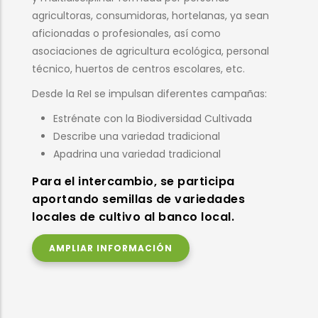
diferentes aspectos de la gestión dinámica y
comunitaria de la biodiversidad cultivada:
Semillas: recuperación, acceso y valorización
de variedades locales, tradicionales y de
intercambio.
Conocimiento: defensa del conocimiento
campesino tradicional.
Políticas públicas: impacto de las normativas y
políticas sobre la biodiversidad agrícola.
Mejora agroecológica y participativa: mejora
ecológica y participativa para el desarrollo y
mejora de variedades.
Los objetivos son difundir, compartir y
fomentar modelos agroalimentarios
basados en la biodiversidad cultivada.
AMPLIAR INFORMACIÓN