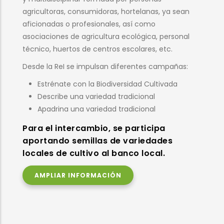
diferentes aspectos de la gestión dinámica y
comunitaria de la biodiversidad cultivada:
Semillas: recuperación, acceso y valorización
de variedades locales, tradicionales y de
intercambio.
Conocimiento: defensa del conocimiento
campesino tradicional.
Políticas públicas: impacto de las normativas y
políticas sobre la biodiversidad agrícola.
Mejora agroecológica y participativa: mejora
ecológica y participativa para el desarrollo y
mejora de variedades.
Los objetivos son difundir, compartir y
fomentar modelos agroalimentarios
basados en la biodiversidad cultivada.
AMPLIAR INFORMACIÓN