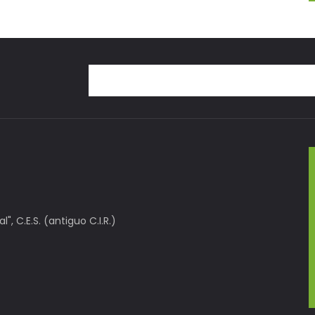
, C.E.S. (antiguo C.I.R.)