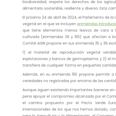
biodiversidad, respete los derechos de los agricu
alimentario sostenible, resiliente y diverso. Esta 
El próximo 24 de abril de 2024, el Parlamento de l
vegetal en el que se incluyen
enmiendas introducid
que tiene elementos menos lesivos de cara a l
cultivada (enmiendas 36 y 155) que afectan a los
Comité AGRI propone en sus enmienda 35 y 36 exclui
1) el material de reproducción vegetal vendid
explotaciones y bancos de germoplasma; y 2) el ma
transfiera de cualquier forma en pequeñas cantid
Además, en su enmienda 155 propone permitir a l
variedades no registradas por encima de las cantida
Aunque siguen existiendo importantes barreras e
pena apoyar el compromiso alcanzado por el Comit
el camino propuesto por el Pacto Verde Eur
internacionales de los que nos hemos dotado, com
para la Agricultura y la Alimentación, el Convenio