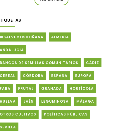
ETIQUETAS
#SALVEMOSDOÑANA
ALMERÍA
ANDALUCÍA
BANCOS DE SEMILLAS COMUNITARIOS
CÁDIZ
CEREAL
CÓRDOBA
ESPAÑA
EUROPA
FABA
FRUTAL
GRANADA
HORTÍCOLA
HUELVA
JAÉN
LEGUMINOSA
MÁLAGA
OTROS CULTIVOS
POLÍTICAS PÚBLICAS
SEVILLA