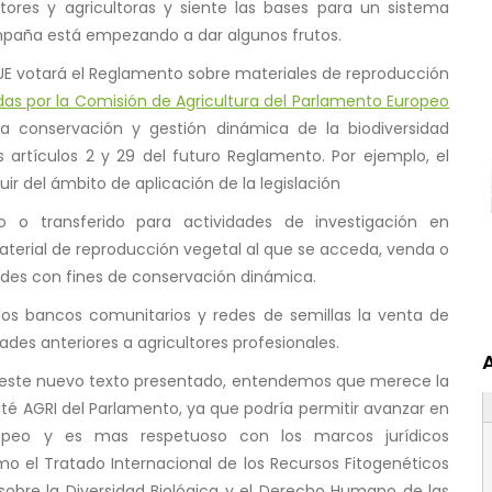
ltores y agricultoras y siente las bases para un sistema
campaña está empezando a dar algunos frutos.
a UE votará el Reglamento sobre materiales de reproducción
as por la Comisión de Agricultura del Parlamento Europeo
a conservación y gestión dinámica de la biodiversidad
 artículos 2 y 29 del futuro Reglamento. Por ejemplo, el
r del ámbito de aplicación de la legislación
o o transferido para actividades de investigación en
terial de reproducción vegetal al que se acceda, venda o
ades con fines de conservación dinámica.
os bancos comunitarios y redes de semillas la venta de
des anteriores a agricultores profesionales.
n este nuevo texto presentado, entendemos que merece la
é AGRI del Parlamento, ya que podría permitir avanzar en
opeo y es mas respetuoso con los marcos jurídicos
o el Tratado Internacional de los Recursos Fitogenéticos
 sobre la Diversidad Biológica y el Derecho Humano de las