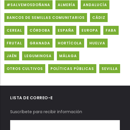
#SALVEMOSDOÑANA
ALMERÍA
ANDALUCÍA
BANCOS DE SEMILLAS COMUNITARIOS
CÁDIZ
CEREAL
CÓRDOBA
ESPAÑA
EUROPA
FABA
FRUTAL
GRANADA
HORTÍCOLA
HUELVA
JAÉN
LEGUMINOSA
MÁLAGA
OTROS CULTIVOS
POLÍTICAS PÚBLICAS
SEVILLA
LISTA DE CORREO-E
Suscríbete para recibir información