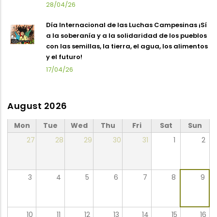
28/04/26
Día Internacional de las Luchas Campesinas ¡Sí
a la soberanía y a la solidaridad de los pueblos
con las semillas, la tierra, el agua, los alimentos
y el futuro!
17/04/26
August 2026
Mon
Tue
Wed
Thu
Fri
Sat
Sun
27
28
29
30
31
1
2
3
4
5
6
7
8
9
10
11
12
13
14
15
16