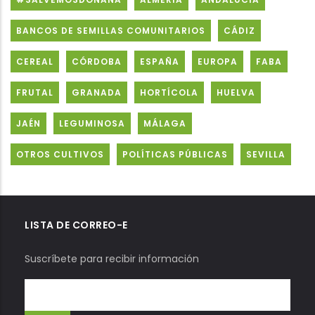
BANCOS DE SEMILLAS COMUNITARIOS
CÁDIZ
CEREAL
CÓRDOBA
ESPAÑA
EUROPA
FABA
FRUTAL
GRANADA
HORTÍCOLA
HUELVA
JAÉN
LEGUMINOSA
MÁLAGA
OTROS CULTIVOS
POLÍTICAS PÚBLICAS
SEVILLA
LISTA DE CORREO-E
Suscríbete para recibir información