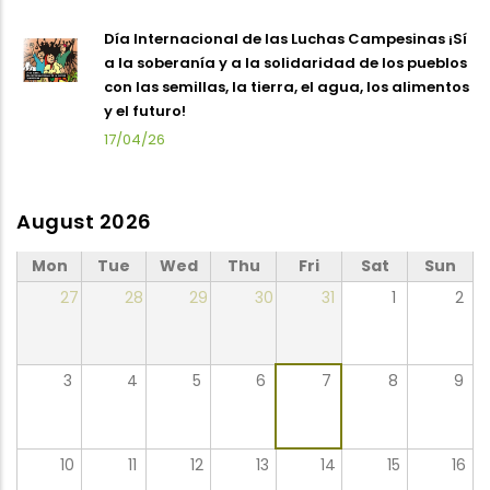
Día Internacional de las Luchas Campesinas ¡Sí
a la soberanía y a la solidaridad de los pueblos
con las semillas, la tierra, el agua, los alimentos
y el futuro!
17/04/26
August 2026
Mon
Tue
Wed
Thu
Fri
Sat
Sun
27
28
29
30
31
1
2
3
4
5
6
7
8
9
10
11
12
13
14
15
16