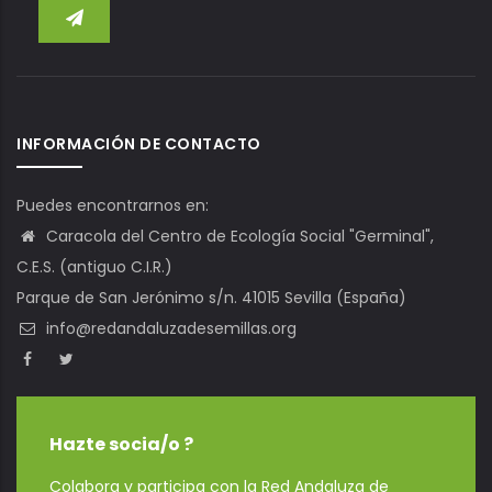
INFORMACIÓN DE CONTACTO
Puedes encontrarnos en:
Caracola del Centro de Ecología Social "Germinal",
C.E.S. (antiguo C.I.R.)
Parque de San Jerónimo s/n. 41015 Sevilla (España)
info@redandaluzadesemillas.org
Hazte socia/o ?
Colabora y participa con la Red Andaluza de