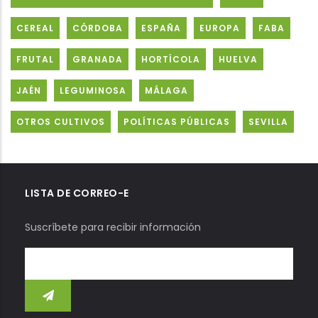
CEREAL
CÓRDOBA
ESPAÑA
EUROPA
FABA
FRUTAL
GRANADA
HORTÍCOLA
HUELVA
JAÉN
LEGUMINOSA
MÁLAGA
OTROS CULTIVOS
POLÍTICAS PÚBLICAS
SEVILLA
LISTA DE CORREO-E
Suscríbete para recibir información