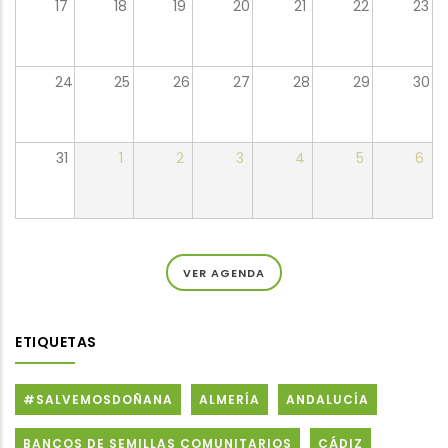
17
18
19
20
21
22
23
24
25
26
27
28
29
30
31
1
2
3
4
5
6
VER AGENDA
ETIQUETAS
#SALVEMOSDOÑANA
ALMERÍA
ANDALUCÍA
BANCOS DE SEMILLAS COMUNITARIOS
CÁDIZ