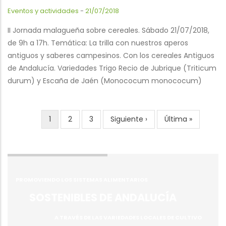
Eventos y actividades
-
21/07/2018
II Jornada malagueña sobre cereales. Sábado 21/07/2018,
de 9h a 17h. Temática: La trilla con nuestros aperos
antiguos y saberes campesinos. Con los cereales Antiguos
de Andalucía. Variedades Trigo Recio de Jubrique (Triticum
durum) y Escaña de Jaén (Monococum monococum)
Current
1
Page
2
Page
3
Next
Siguiente ›
Last
Última »
Pagination
page
page
page
PROMOVIENDO LOS SISTEMAS ALIMENTARIOS
SOSTENIBLES DE ANDALUCÍA
A TRAVÉS DE LAS VARIEDADES LOCALES DE CULTIVO