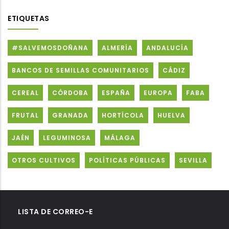
ETIQUETAS
#SALVEMOSDOÑANA
ALMERÍA
ANDALUCÍA
BANCOS DE SEMILLAS COMUNITARIOS
CÁDIZ
CEREAL
CÓRDOBA
ESPAÑA
EUROPA
FABA
FRUTAL
GRANADA
HORTÍCOLA
HUELVA
JAÉN
LEGUMINOSA
MÁLAGA
OTROS CULTIVOS
POLÍTICAS PÚBLICAS
SEVILLA
LISTA DE CORREO-E