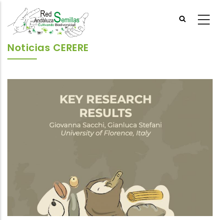
Skip
to
main
content
Noticias CERERE