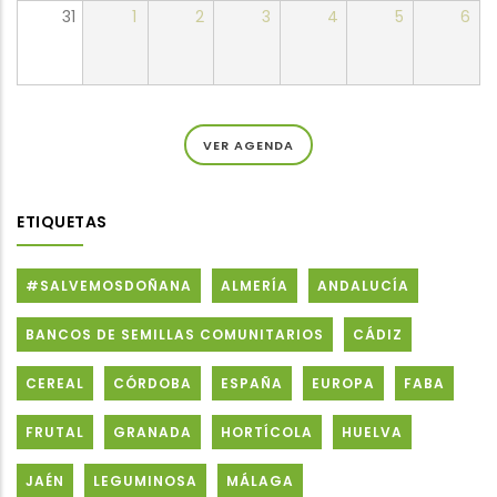
31
1
2
3
4
5
6
VER AGENDA
ETIQUETAS
#SALVEMOSDOÑANA
ALMERÍA
ANDALUCÍA
BANCOS DE SEMILLAS COMUNITARIOS
CÁDIZ
CEREAL
CÓRDOBA
ESPAÑA
EUROPA
FABA
FRUTAL
GRANADA
HORTÍCOLA
HUELVA
JAÉN
LEGUMINOSA
MÁLAGA