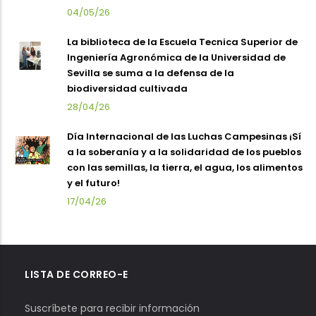
04/05/26
La biblioteca de la Escuela Tecnica Superior de
Ingeniería Agronómica de la Universidad de
Sevilla se suma a la defensa de la
biodiversidad cultivada
28/04/26
Día Internacional de las Luchas Campesinas ¡Sí
a la soberanía y a la solidaridad de los pueblos
con las semillas, la tierra, el agua, los alimentos
y el futuro!
17/04/26
LISTA DE CORREO-E
Suscríbete para recibir información