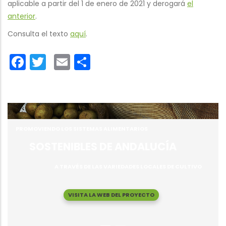
aplicable a partir del 1 de enero de 2021 y derogará
el
anterior
.
Consulta el texto
aquí
.
Facebook
Twitter
Email
Share
PROMOVIENDO LOS SISTEMAS ALIMENTARIOS
SOSTENIBLES DE ANDALUCÍA
A TRAVÉS DE LAS VARIEDADES LOCALES DE CULTIVO
VISITA LA WEB DEL PROYECTO