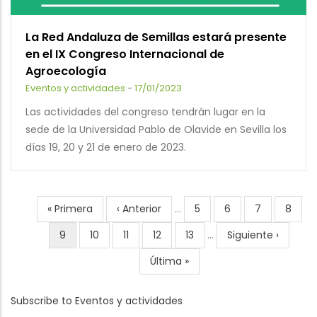
La Red Andaluza de Semillas estará presente
en el IX Congreso Internacional de
Agroecología
Eventos y actividades
-
17/01/2023
Las actividades del congreso tendrán lugar en la
sede de la Universidad Pablo de Olavide en Sevilla los
días 19, 20 y 21 de enero de 2023.
First
« Primera
Previous
‹ Anterior
…
Page
5
Page
6
Page
7
Page
8
Pagination
page
page
Current
9
Page
10
Page
11
Page
12
Page
13
…
Next
Siguiente ›
page
page
Last
Última »
page
Subscribe to Eventos y actividades