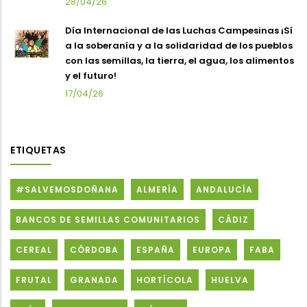
28/04/26
Día Internacional de las Luchas Campesinas ¡Sí
a la soberanía y a la solidaridad de los pueblos
con las semillas, la tierra, el agua, los alimentos
y el futuro!
17/04/26
ETIQUETAS
#SALVEMOSDOÑANA
ALMERÍA
ANDALUCÍA
BANCOS DE SEMILLAS COMUNITARIOS
CÁDIZ
CEREAL
CÓRDOBA
ESPAÑA
EUROPA
FABA
FRUTAL
GRANADA
HORTÍCOLA
HUELVA