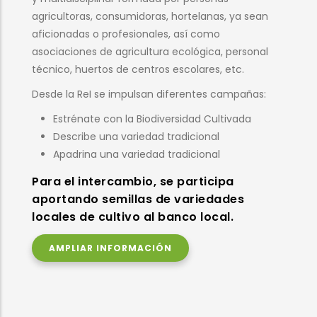
diferentes aspectos de la gestión dinámica y
comunitaria de la biodiversidad cultivada:
Semillas: recuperación, acceso y valorización
de variedades locales, tradicionales y de
intercambio.
Conocimiento: defensa del conocimiento
campesino tradicional.
Políticas públicas: impacto de las normativas y
políticas sobre la biodiversidad agrícola.
Mejora agroecológica y participativa: mejora
ecológica y participativa para el desarrollo y
mejora de variedades.
Los objetivos son difundir, compartir y
fomentar modelos agroalimentarios
basados en la biodiversidad cultivada.
AMPLIAR INFORMACIÓN