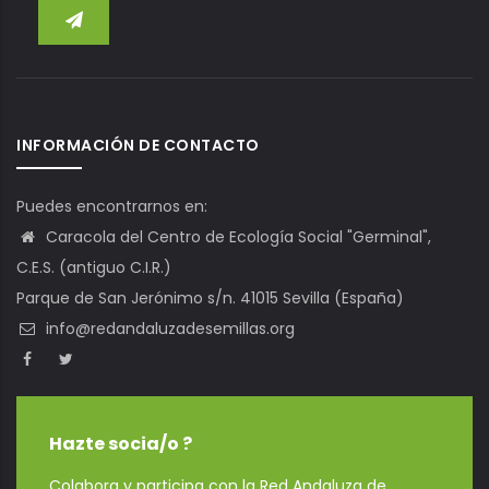
INFORMACIÓN DE CONTACTO
Puedes encontrarnos en:
Caracola del Centro de Ecología Social "Germinal",
C.E.S. (antiguo C.I.R.)
Parque de San Jerónimo s/n. 41015 Sevilla (España)
info@redandaluzadesemillas.org
Hazte socia/o ?
Colabora y participa con la Red Andaluza de