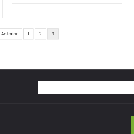
Previous
‹ Anterior
Page
1
Page
2
Current
3
page
page