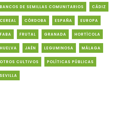
BANCOS DE SEMILLAS COMUNITARIOS
CÁDIZ
CEREAL
CÓRDOBA
ESPAÑA
EUROPA
FABA
FRUTAL
GRANADA
HORTÍCOLA
HUELVA
JAÉN
LEGUMINOSA
MÁLAGA
OTROS CULTIVOS
POLÍTICAS PÚBLICAS
SEVILLA