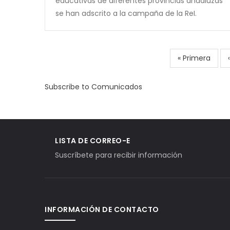
educativas de diferentes provincias andaluzas
se han adscrito a la campaña de la ReI.
First
« Primera
Pagination
page
Subscribe to Comunicados
LISTA DE CORREO-E
Suscríbete para recibir información
INFORMACIÓN DE CONTACTO