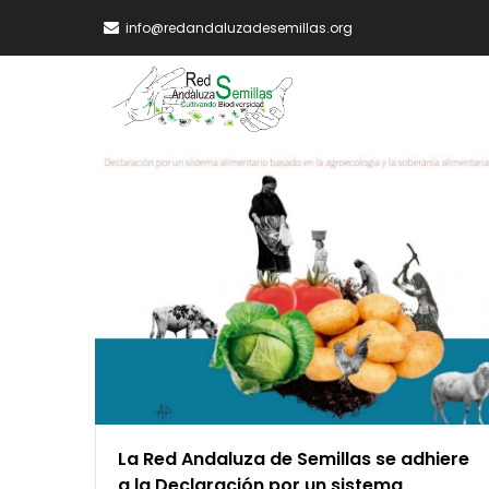
Skip
info@redandaluzadesemillas.org
to
main
MA
content
NA
La Red Andaluza de Semillas se adhiere
a la Declaración por un sistema